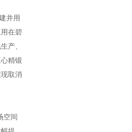
建并用
应用在碧
化生产、
匠心精锻
实现取消
场空间
大幅提