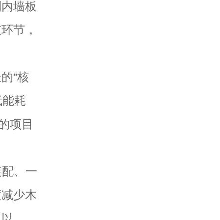
制内墙板
灰环节，
的“核
低能耗
F的项目
装配、一
度减少木
。以