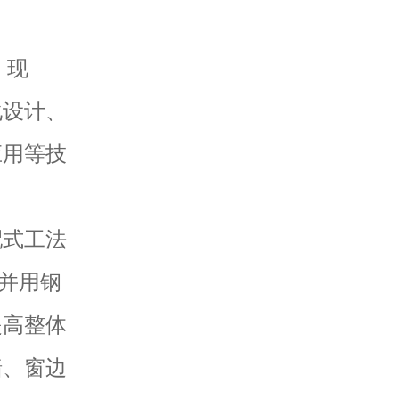
、现
化设计、
应用等技
。
式工法
建并用钢
提高整体
墙、窗边