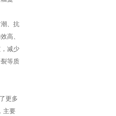
潮、抗
功效高、
灰，减少
开裂等质
了更多
，主要