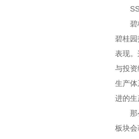
SSG
碧桂园
碧桂园
表现。
与投资
生产体
进的生
那么从
板块会