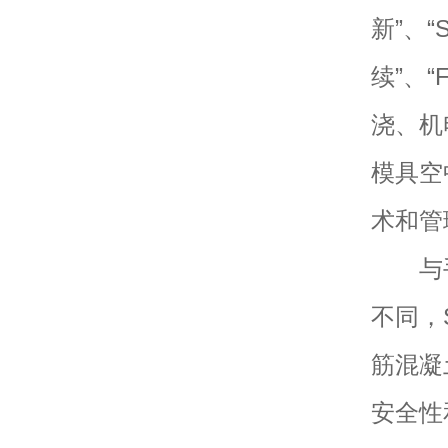
新”、“
续”、“
浇、机
模具空
术和管
与手
不同，
筋混凝
安全性