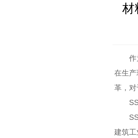
材
作为
在生产
革，对
SSG
SSG
建筑工业