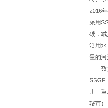
201
采用S
碳，减
活用水
量的河
数据显
SSG
川、重
辖市）