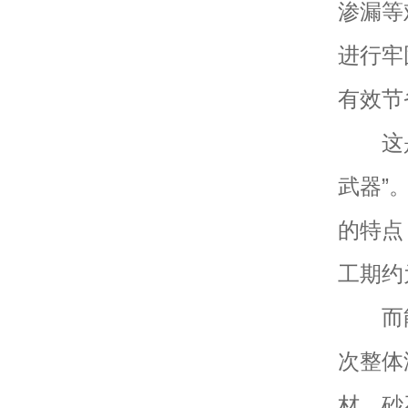
渗漏等
进行牢
有效节
这是碧
武器”
的特点
工期约
而能耗
次整体
材、砂