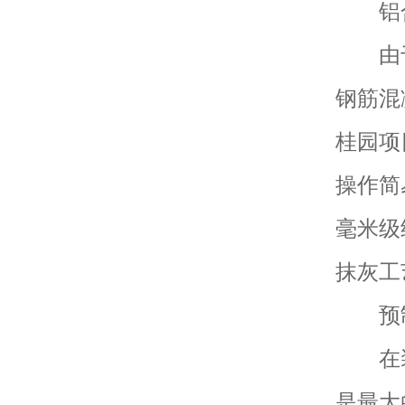
铝合
由于S
钢筋混
桂园项
操作简
毫米级
抹灰工
预制
在装配
是最大