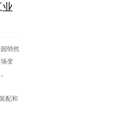
工业
园悄然
这场变
遇。
装配和