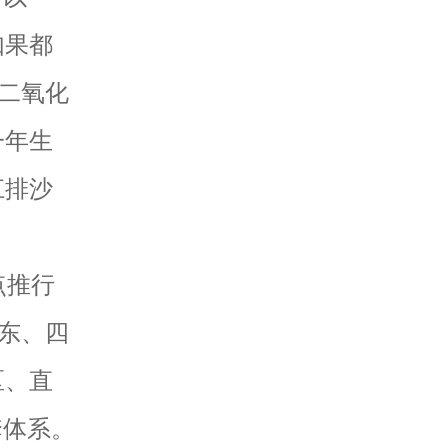
如果都
的二氧化
一年生
江排沙
点推行
广东、四
区、直
套体系。